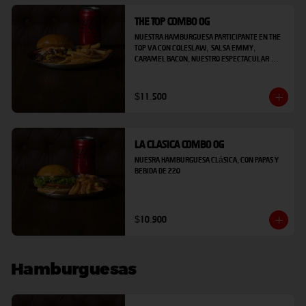
The Top Combo OG
Nuestra hamburguesa participante en the 
top va con coleslaw,  salsa EMMY, 
caramel bacon, nuestro espectacular 
blend de carne con wagyu, queso cheddar 
laminado, infaltable pan de papa mas papas 
y bebida de 220.
$11.500
La Clasica Combo OG
Nuesra hamburguesa clásica, con papas y 
bebida de 220
$10.900
Hamburguesas