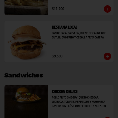
laminado, infaltable pan de papa y con papas 
fritas de regalo.
$11.900
Bestiana Local
Pan de papa, salsa OG, blend de carne one 
guy, huevo frito y cebolla frita casera
$9.500
Sandwiches
Chicken Deluxe
Pollo frito One Guy, queso cheddar, 
lechuga, tomate, pepinillos y mayonesa 
casera. un clásico imperdible a nuestro 
estilo.