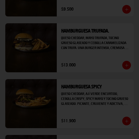
$9.500
Hamburguesa Trufada.
Queso cheddar, mayo trufada, tocino 
grueso glaseado y cebolla caramelizada 
con trufa. Una burger intensa, cremosa y 
con ese toque fino que no se olvida, viene 
acompañado de papas fritas.
$13.000
Hamburguesa Spicy
Queso cheddar, ají verde encurtido, 
cebolla crispy, spicy mayo y tocino grueso 
glaseado. Picante, crujiente y adictiva, 
viene acompañado de papas fritas.
$11.900