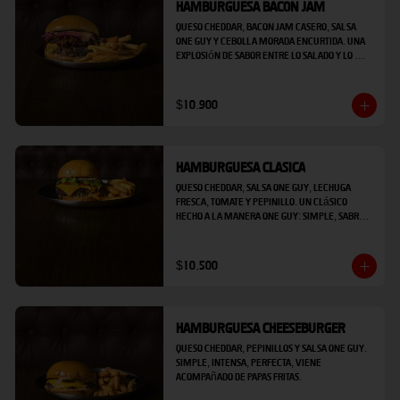
Hamburguesa Bacon Jam
Queso cheddar, bacon jam casero, salsa 
One Guy y cebolla morada encurtida. Una 
explosión de sabor entre lo salado y lo 
dulce, para los que quieren todo en una 
sola mordida, viene acompañado de papas 
fritas.
$10.900
Hamburguesa Clasica
Queso cheddar, salsa One Guy, lechuga 
fresca, tomate y pepinillo. Un clásico 
hecho a la manera ONE GUY: simple, sabrosa 
y con actitud, viene acompañado de papas 
fritas.
$10.500
Hamburguesa Cheeseburger
Queso cheddar, pepinillos y salsa One Guy. 
Simple, intensa, perfecta, viene 
acompañado de papas fritas.