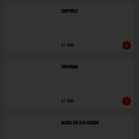
Chipotle
$1.500
Trufada
$1.500
Alioli De Ajo Asado