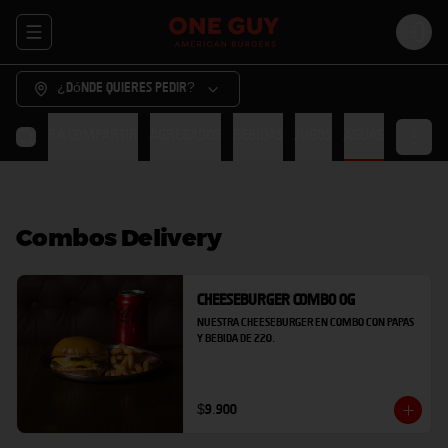
Abrir menu de navegación
Login
¿Dónde quieres pedir?
hes
Para Compartir
Agregados
Bebidas
Jugos
Aguas
Combos Delivery
Cheeseburger Combo OG
Nuestra cheeseburger en combo con papas 
y bebida de 220.
$9.900