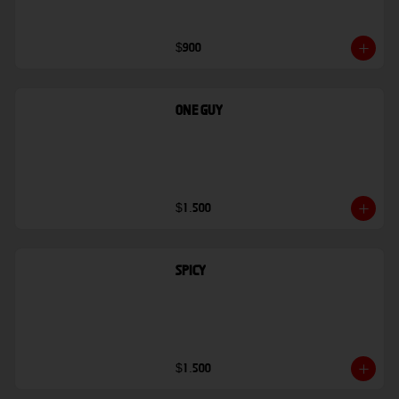
$900
One Guy
$1.500
Spicy
$1.500