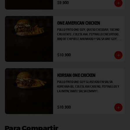
$9.900
One American Chicken
Pollo frito One Guy, queso cheddar, tocino 
crujiente, coleslaw, pepinillo encurtido, 
bbq de chipotle ahumado y salsa one guy. 
ufff que nivel!
$10.900
Korean One Chicken
Pollo frito One Guy glaseado en salsa 
koreana OG, coleslaw casero, pepinillos y 
la impactante salsa EMMY!.
$10.900
Para Compartir