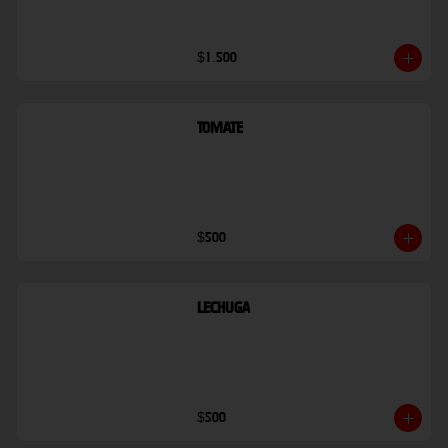
$1.500
Tomate
$500
Lechuga
$500