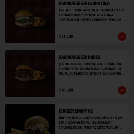
Hamburguesa Cabra Loca
Queso de cabra, alioli de ajo asado, cebolla 
caramelizada y rúcula fresca. Una 
combinación intensa y atrevida, para los 
que no le temen a lo diferente, viene 
acompañado de papas fritas.
$11.500
Hamburguesa Rodeo
Queso cheddar, cebolla frita, tocino, BBQ 
chipotle y salsa ranch. Una combinación 
brutal que mezcla lo dulce, lo ahumado y 
lo cremoso, viene acompañado de papas 
fritas.
$10.900
Burger Emmy OG
Nuestra hamburguesa participante en the 
top va con coleslaw,  salsa EMMY, 
caramel bacon, nuestro espectacular 
blend de carne con wagyu, queso cheddar 